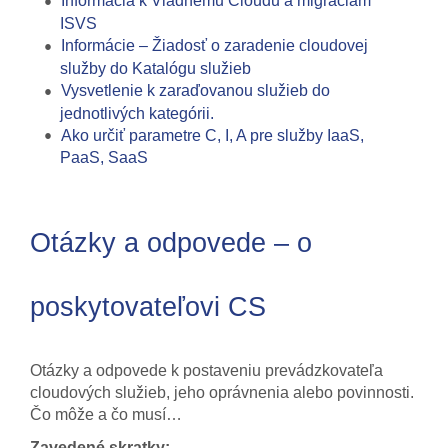
Informácia k Vládnemu Cloudu a migráciám
ISVS
Informácie – Žiadosť o zaradenie cloudovej
služby do Katalógu služieb
Vysvetlenie k zaraďovanou služieb do
jednotlivých kategórii.
Ako určiť parametre C, I, A pre služby IaaS,
PaaS, SaaS
Otázky a odpovede – o
poskytovateľovi CS
Otázky a odpovede k postaveniu prevádzkovateľa
cloudových služieb, jeho oprávnenia alebo povinnosti.
Čo môže a čo musí…
Zavedené skratky: