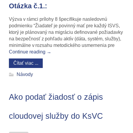
Otázka č.1.:
Výzva v rámci prílohy 8 špecifikuje nasledovnú
podmienku “Žiadateľ je povinný mať pre každý ISVS,
ktorý je plánovaný na migráciu definované požiadavky
na bezpečnosť z pohľadu aktív (dáta, systém, služby),
minimálne v rozsahu metodického usmernenia pre
Continue reading
→
Čítať viac ...
Návody
Ako podať žiadosť o zápis
cloudovej služby do KsVC