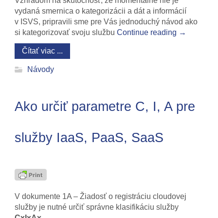
Vzhľadom na skutočnosť, že momentálne nie je
vydaná smernica o kategorizácii a dát a informácií
v ISVS, pripravili sme pre Vás jednoduchý návod ako
si kategorizovať svoju službu
Continue reading
→
Čítať viac ...
Návody
Ako určiť parametre C, I, A pre
služby IaaS, PaaS, SaaS
V dokumente 1A – Žiadosť o registráciu cloudovej
služby je nutné určiť správne klasifikáciu služby
CxIxAx
.