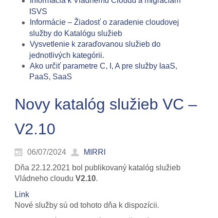
Informácia k Vládnemu Cloudu a migráciám
ISVS
Informácie – Žiadosť o zaradenie cloudovej
služby do Katalógu služieb
Vysvetlenie k zaraďovanou služieb do
jednotlivých kategórii.
Ako určiť parametre C, I, A pre služby IaaS,
PaaS, SaaS
Novy katalóg služieb VC –
V2.10
06/07/2024
MIRRI
Dňa 22.12.2021 bol publikovaný katalóg služieb
Vládneho cloudu
V2.10
.
Link
Nové služby sú od tohoto dňa k dispozícii.