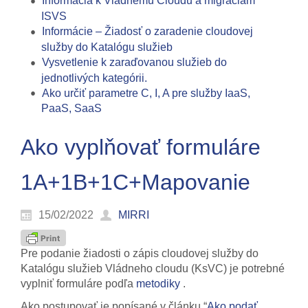
Informácia k Vládnemu Cloudu a migráciám
ISVS
Informácie – Žiadosť o zaradenie cloudovej
služby do Katalógu služieb
Vysvetlenie k zaraďovanou služieb do
jednotlivých kategórii.
Ako určiť parametre C, I, A pre služby IaaS,
PaaS, SaaS
Ako vyplňovať formuláre
1A+1B+1C+Mapovanie
15/02/2022
MIRRI
Pre podanie žiadosti o zápis cloudovej služby do
Katalógu služieb Vládneho cloudu (KsVC) je potrebné
vyplniť formuláre podľa
metodiky
.
Ako postupovať je popísané v článku “
Ako podať