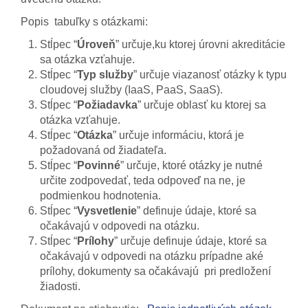
Popis tabuľky s otázkami:
Stĺpec “
Úroveň
” určuje,ku ktorej úrovni akreditácie
sa otázka vzťahuje.
Stĺpec “
Typ služby
” určuje viazanosť otázky k typu
cloudovej služby (IaaS, PaaS, SaaS).
Stĺpec “
Požiadavka
” určuje oblasť ku ktorej sa
otázka vzťahuje.
Stĺpec “
Otázka
” určuje informáciu, ktorá je
požadovaná od žiadateľa.
Stĺpec “
Povinné
” určuje, ktoré otázky je nutné
určite zodpovedať, teda odpoveď na ne, je
podmienkou hodnotenia.
Stĺpec “
Vysvetlenie
” definuje údaje, ktoré sa
očakávajú v odpovedi na otázku.
Stĺpec “
Prílohy
” určuje definuje údaje, ktoré sa
očakávajú v odpovedi na otázku prípadne aké
prílohy, dokumenty sa očakávajú pri predložení
žiadosti.