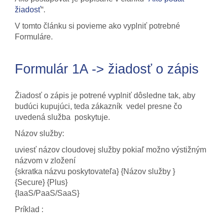
žiadosť
“.
V tomto článku si povieme ako vyplniť potrebné
Formuláre.
Formulár 1A -> žiadosť o zápis
Žiadosť o zápis je potrené vyplniť dôsledne tak, aby
budúci kupujúci, teda zákazník vedel presne čo
uvedená služba poskytuje.
Názov služby:
uviesť názov cloudovej služby pokiaľ možno výstižným
názvom v zložení
{skratka názvu poskytovateľa} {Názov služby }
{Secure} {Plus}
{IaaS/PaaS/SaaS}
Príklad :