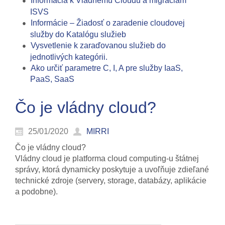
Informácia k Vládnemu Cloudu a migráciám
ISVS
Informácie – Žiadosť o zaradenie cloudovej
služby do Katalógu služieb
Vysvetlenie k zaraďovanou služieb do
jednotlivých kategórii.
Ako určiť parametre C, I, A pre služby IaaS,
PaaS, SaaS
Čo je vládny cloud?
25/01/2020
MIRRI
Čo je vládny cloud?
Vládny cloud je platforma cloud computing-u štátnej
správy, ktorá dynamicky poskytuje a uvoľňuje zdieľané
technické zdroje (servery, storage, databázy, aplikácie
a podobne).