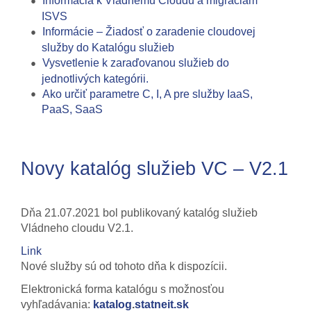
Informácia k Vládnemu Cloudu a migráciám
ISVS
Informácie – Žiadosť o zaradenie cloudovej
služby do Katalógu služieb
Vysvetlenie k zaraďovanou služieb do
jednotlivých kategórii.
Ako určiť parametre C, I, A pre služby IaaS,
PaaS, SaaS
Novy katalóg služieb VC – V2.1
Dňa 21.07.2021 bol publikovaný katalóg služieb
Vládneho cloudu V2.1.
Link
Nové služby sú od tohoto dňa k dispozícii.
Elektronická forma katalógu s možnosťou
vyhľadávania:
katalog
.
statneit.sk